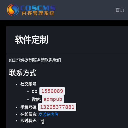
首页
软件定制
如需软件定制服务请联系我们
联系方式
社交账号
1556089
QQ:
admpub
微信:
13265377881
手机号码:
在线留言:
发送站内信
即时聊天: